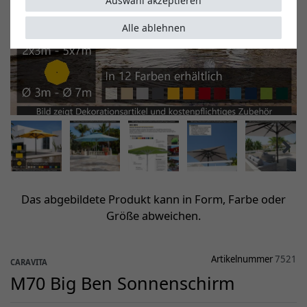
Auswahl akzeptieren
Alle ablehnen
Das abgebildete Produkt kann in Form, Farbe oder
Größe abweichen.
Artikelnummer
7521
CARAVITA
M70 Big Ben Sonnenschirm