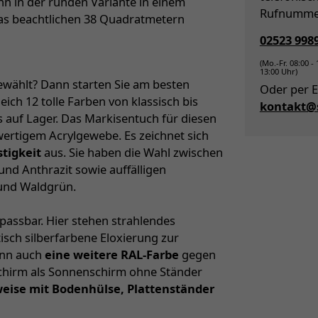
n in der runden Variante in einem
Rufnumme
as beachtlichen 38 Quadratmetern
02523 998
(Mo.-Fr. 08:00 -
13:00 Uhr)
wählt? Dann starten Sie am besten
Oder per E
ich 12 tolle Farben von klassisch bis
kontakt@s
 auf Lager. Das Markisentuch für diesen
ertigem Acrylgewebe. Es zeichnet sich
tigkeit
aus. Sie haben die Wahl zwischen
nd Anthrazit sowie auffälligen
 und Waldgrün.
npassbar. Hier stehen strahlendes
sch silberfarbene Eloxierung zur
ann auch
eine weitere RAL-Farbe
gegen
Schirm als Sonnenschirm ohne Ständer
eise mit Bodenhülse, Plattenständer