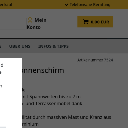
tenkauf
Telefonische Beratung
Mein
0,00 EUR
Konto
E
ÜBER UNS
INFOS & TIPPS
Artikelnummer
7524
nd
 Ben Sonnenschirm
e
n
einen Blick
roßschirm mit Spannweiten bis zu 7 m
t über Tisch- und Terrassenmöbel dank
pmechanik
 Windstabilität durch massiven Mast und Kranz aus
tigem Aluminium