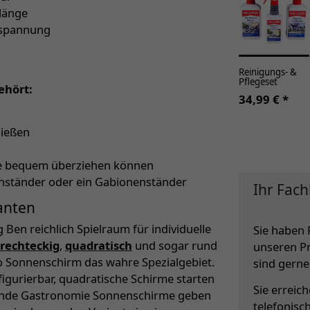
länge
bespannung
Reinigungs- &
Pflegeset
ehört:
34,99 € *
ließen
lle bequem überziehen können
enständer oder ein Gabionenständer
Ihr Fach
anten
ig Ben reichlich Spielraum für individuelle
Sie haben 
rechteckig
,
quadratisch
und sogar rund
unseren P
ro Sonnenschirm das wahre Spezialgebiet.
sind gerne 
igurierbar, quadratische Schirme starten
Sie erreic
unde Gastronomie Sonnenschirme geben
telefonisc