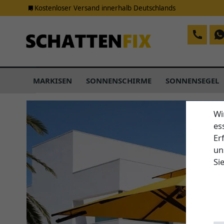
Kostenloser Versand innerhalb Deutschlands
MARKISEN
SONNENSCHIRME
SONNENSEGEL
Wi
es
Er
un
Si