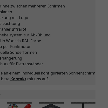
rinne zwischen mehreren Schirmen
nplanen
ckung mit Logo
eleuchtung
rahler Infrarot
nebelsystem zur Abkühlung
l in Wunsch-RAL-Farbe
eb per Funkmotor
duelle Sonderformen
erlängerung
chutz für Plattenständer
se an einem individuell konfigurierten Sonnenschirm
 bitte
Kontakt
mit uns auf.
r