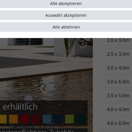
5 Jahre
Alle akzeptieren
Garant
Auswahl akzeptieren
Größe:
3.5 x
Alle ablehnen
2.0 x 3.0m
2.5 x 3.5m
3.0 x 4.0m
3.0 x 6.0m
3.5 x 5.0m
4.0 x 4.0m
4.0 x 6.0m