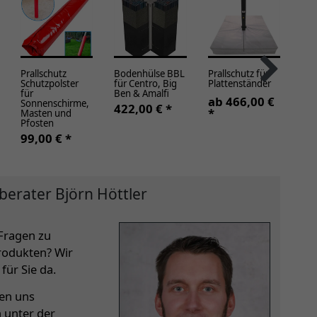
Prallschutz
Bodenhülse BBL
Prallschutz für
Dub
Schutzpolster
für Centro, Big
Plattenständer
Sch
für
Ben & Amalfi
für
ab 466,00 €
Sonnenschirme,
Big
422,00 € *
*
Masten und
ab
Pfosten
*
99,00 € *
berater Björn Höttler
Fragen zu
rodukten? Wir
für Sie da.
hen uns
h unter der