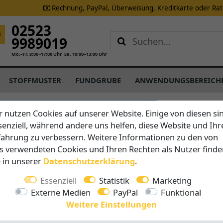
Rechnung, PayPal, Überweisung, Kreditkarte oder Ra
02523
9989019
Mo.–Fr. 8:00 -17:00 Uhr
Sa. 10:00–13:00 Uhr
STOFFMUSTER
FUNDGRUBE
ANWENDUNGSBEREICH
CARAVITA
r nutzen Cookies auf unserer Website. Einige von diesen si
M70 Big
senziell, während andere uns helfen, diese Website und Ihr
fahrung zu verbessern. Weitere Informationen zu den von
s verwendeten Cookies und Ihren Rechten als Nutzer finde
Vorteile auf 
e in unserer
Daten­schutz­erklärung
.
Profi-G
Schließ
Essenziell
Statistik
Marketing
Telesko
Externe Medien
PayPal
Funktional
Extreme
Weitere Einstellungen
hochwer