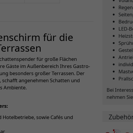
Volant
Regen
Seite
Bedru
LED-B
enschirm für die
Heizst
Sprüh
Terrassen
Gestel
Antri
n Schattenspender für große Flächen
indivi
hre Gäste im Außenbereich Ihres Gastro-
Mastv
ttung besonders großer Terrassen. Der
Pralls
, schafft angenehmen Schatten und
es Ambiente.
Bei Interes
nehmen Sie
ers:
Zubehö
 Hotelbetriebe, sowie Cafés und
bar