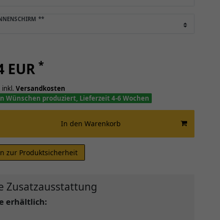
ONNENSCHIRM
**
*
14 EUR
 inkl.
Versandkosten
n Wünschen produziert, Lieferzeit 4-6 Wochen
In den Warenkorb
n zur Produktsicherheit
e Zusatzausstattung
 erhältlich: