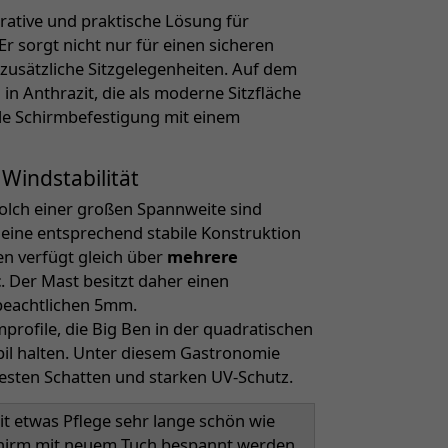
rative und praktische Lösung für
r sorgt nicht nur für einen sicheren
zusätzliche Sitzgelegenheiten. Auf dem
n Anthrazit, die als moderne Sitzfläche
ile Schirmbefestigung mit einem
indstabilität
olch einer großen Spannweite sind
eine entsprechend stabile Konstruktion
en verfügt gleich über
mehrere
t
. Der Mast besitzt daher einen
beachtlichen 5mm.
rofile, die Big Ben in der quadratischen
bil halten. Unter diesem Gastronomie
esten Schatten und starken UV-Schutz.
t etwas Pflege sehr lange schön wie
schirm mit neuem Tuch bespannt werden