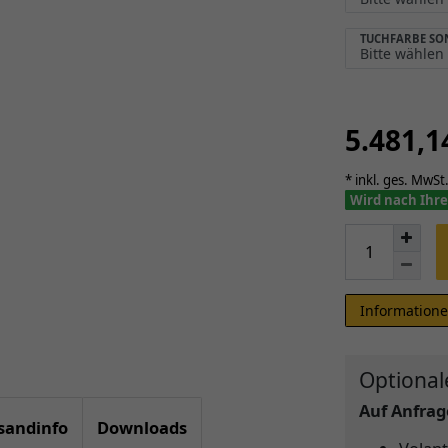
TUCHFARBE S
5.481,
* inkl. ges. MwSt.
Wird nach Ihre
Informatione
Optional
Auf Anfrage
sandinfo
Downloads