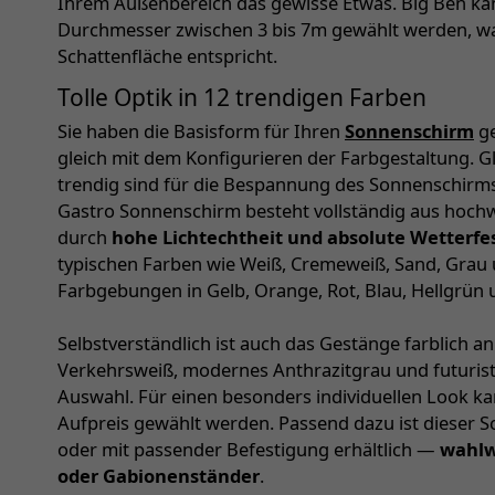
Ihrem Außenbereich das gewisse Etwas. Big Ben kan
Durchmesser zwischen 3 bis 7m gewählt werden, w
Schattenfläche entspricht.
Tolle Optik in 12 trendigen Farben
Sie haben die Basisform für Ihren
Sonnenschirm
ge
gleich mit dem Konfigurieren der Farbgestaltung. Gle
trendig sind für die Bespannung des Sonnenschirms
Gastro Sonnenschirm besteht vollständig aus hochw
durch
hohe Lichtechtheit und absolute Wetterfes
typischen Farben wie Weiß, Cremeweiß, Sand, Grau u
Farbgebungen in Gelb, Orange, Rot, Blau, Hellgrün
Selbstverständlich ist auch das Gestänge farblich a
Verkehrsweiß, modernes Anthrazitgrau und futuristi
Auswahl. Für einen besonders individuellen Look k
Aufpreis gewählt werden. Passend dazu ist dieser 
oder mit passender Befestigung erhältlich —
wahlw
oder Gabionenständer
.