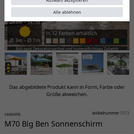
Auswahl akzeptieren
Alle ablehnen
Das abgebildete Produkt kann in Form, Farbe oder
Größe abweichen.
Artikelnummer
7572
CARAVITA
M70 Big Ben Sonnenschirm