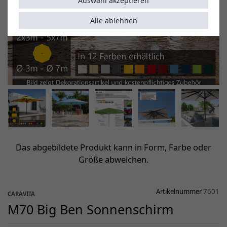
Auswahl akzeptieren
Alle ablehnen
Das abgebildete Produkt kann in Form, Farbe oder
Größe abweichen.
Artikelnummer
7601
CARAVITA
M70 Big Ben Sonnenschirm