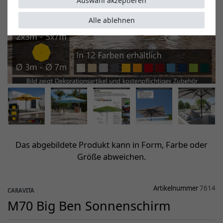
Auswahl akzeptieren
Alle ablehnen
Das abgebildete Produkt kann in Form, Farbe oder
Größe abweichen.
Artikelnummer
7614
CARAVITA
M70 Big Ben Sonnenschirm