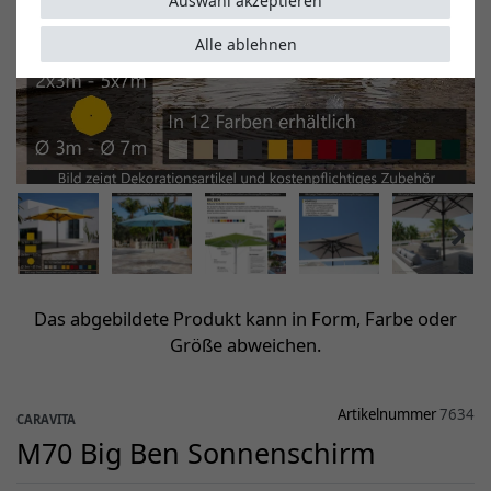
Auswahl akzeptieren
Alle ablehnen
Das abgebildete Produkt kann in Form, Farbe oder
Größe abweichen.
Artikelnummer
7634
CARAVITA
M70 Big Ben Sonnenschirm