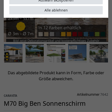
Auswahl akzeptieren
Alle ablehnen
Das abgebildete Produkt kann in Form, Farbe oder
Größe abweichen.
Artikelnummer
7642
CARAVITA
M70 Big Ben Sonnenschirm